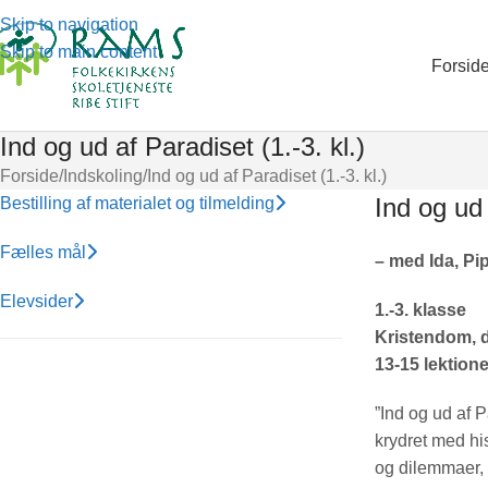
Skip to navigation
Skip to main content
Forsid
Ind og ud af Paradiset (1.-3. kl.)
Forside
Indskoling
Ind og ud af Paradiset (1.-3. kl.)
Ind og ud
Bestilling af materialet og tilmelding
Fælles mål
– med Ida, Pi
Elevsider
1.-3. klasse
Kristendom, d
13-15 lektione
”Ind og ud af 
krydret med his
og dilemmaer, 