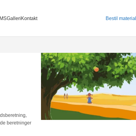
MS
Galleri
Kontakt
Bestil materia
ldsberetning,
l de beretninger