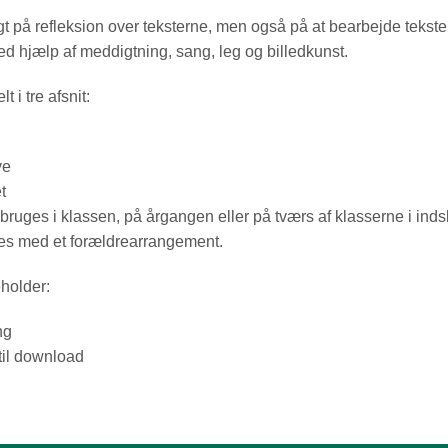
gt på refleksion over teksterne, men også på at bearbejde tekst
ed hjælp af meddigtning, sang, leg og billedkunst.
t i tre afsnit:
ve
t
 bruges i klassen, på årgangen eller på tværs af klasserne i ind
ttes med et forældrearrangement.
eholder:
ng
til download