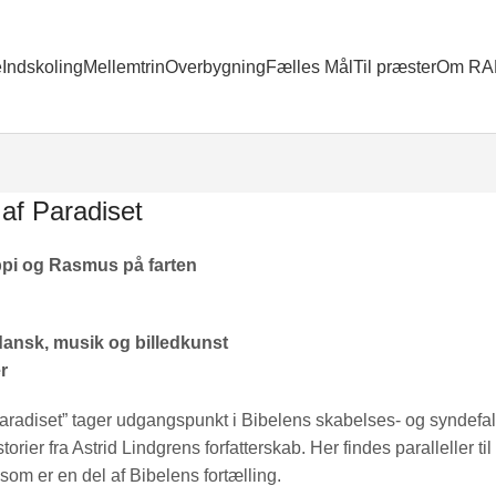
e
Indskoling
Mellemtrin
Overbygning
Fælles Mål
Til præster
Om RA
 af Paradiset
ppi og Rasmus på farten
ansk, musik og billedkunst
r
Paradiset” tager udgangspunkt i Bibelens skabelses- og syndefa
torier fra Astrid Lindgrens forfatterskab. Her findes paralleller ti
som er en del af Bibelens fortælling.